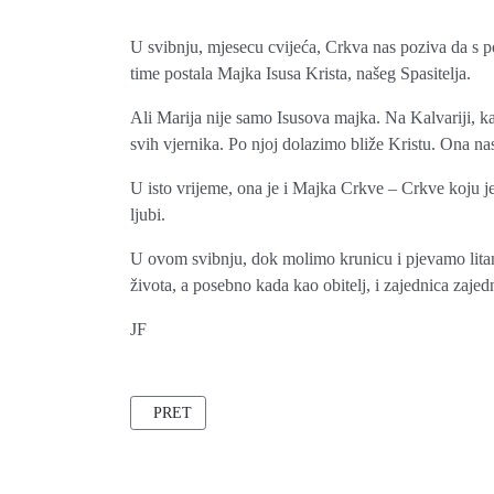
U svibnju, mjesecu cvijeća, Crkva nas poziva da s 
time postala Majka Isusa Krista, našeg Spasitelja.
Ali Marija nije samo Isusova majka. Na Kalvariji, ka
svih vjernika. Po njoj dolazimo bliže Kristu. Ona na
U isto vrijeme, ona je i Majka Crkve – Crkve koju j
ljubi.
U ovom svibnju, dok molimo krunicu i pjevamo litan
života, a posebno kada kao obitelj, i zajednica zaj
JF
PRETHODNI ČLANAK: PRVA SVETA PRIČEST U MI
PRET