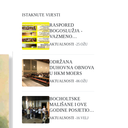
ISTAKNUTE VIJESTI
RASPORED
BOGOSLUŽJA -
VAZMENO
TRODNEVLJE I
AKTUALNOSTI
25.OŽU
USKRS
ODRŽANA
DUHOVNA OBNOVA
U HKM MOERS
AKTUALNOSTI
06.OŽU
BOCHOLTSKE
MALIŠANE I OVE
GODINE POSJETIO
SVETI NIKOLA
AKTUALNOSTI
16.VELJ