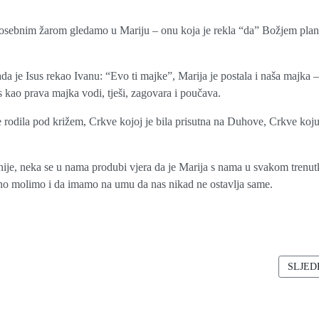
posebnim žarom gledamo u Mariju – onu koja je rekla “da” Božjem plan
da je Isus rekao Ivanu: “Evo ti majke”, Marija je postala i naša majka 
s kao prava majka vodi, tješi, zagovara i poučava.
e rodila pod križem, Crkve kojoj je bila prisutna na Duhove, Crkve koju
ije, neka se u nama produbi vjera da je Marija s nama u svakom trenut
edno molimo i da imamo na umu da nas nikad ne ostavlja same.
SIJI MOERS – „JA SAM ISTINSKI TRS, A MOJ OTAC VINOGRADAR“
SLJED
SLJED