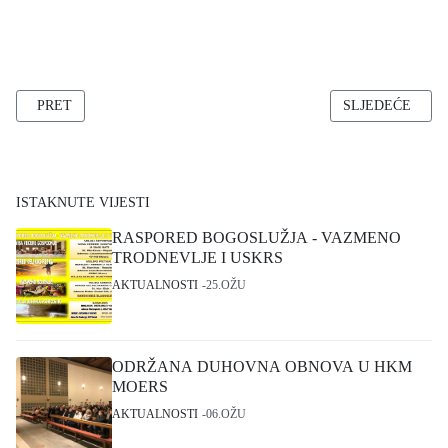
PRETHODNI ČLANAK: RASPORED MISA U DINSLAKENU
SLJEDEĆI ČLAN
PRET
SLJEDEĆE
ISTAKNUTE VIJESTI
RASPORED BOGOSLUŽJA - VAZMENO
TRODNEVLJE I USKRS
AKTUALNOSTI
25.OŽU
ODRŽANA DUHOVNA OBNOVA U HKM
MOERS
AKTUALNOSTI
06.OŽU