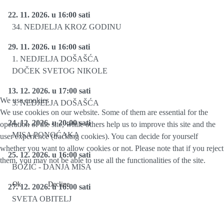
22. 11. 2026. u 16:00 sati
34. NEDJELJA KROZ GODINU
29. 11. 2026. u 16:00 sati
1. NEDJELJA DOŠAŠĆA
DOČEK SVETOG NIKOLE
13. 12. 2026. u 17:00 sati
We use cookies
3. NEDJELJA DOŠAŠĆA
We use cookies on our website. Some of them are essential for the
24. 12. 2026. u 20:00 sati
operation of the site, while others help us to improve this site and the
MISA PONOĆAKA
user experience (tracking cookies). You can decide for yourself
whether you want to allow cookies or not. Please note that if you reject
25. 12. 2026. u 16:00 sati
them, you may not be able to use all the functionalities of the site.
BOŽIĆ - DANJA MISA
Ok
Decline
27. 12. 2026. u 16:00 sati
SVETA OBITELJ