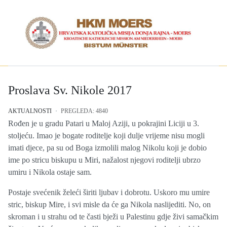
Proslava Sv. Nikole 2017
AKTUALNOSTI
PREGLEDA: 4840
Rođen je u gradu Patari u Maloj Aziji, u pokrajini Liciji u 3.
stoljeću. Imao je bogate roditelje koji dulje vrijeme nisu mogli
imati djece, pa su od Boga izmolili malog Nikolu koji je dobio
ime po stricu biskupu u Miri, nažalost njegovi roditelji ubrzo
umiru i Nikola ostaje sam.
Postaje svećenik želeći širiti ljubav i dobrotu. Uskoro mu umire
stric, biskup Mire, i svi misle da će ga Nikola naslijediti. No, on
skroman i u strahu od te časti bježi u Palestinu gdje živi samačkim