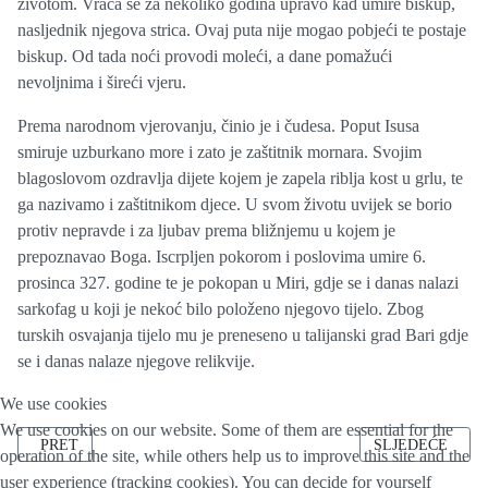
životom. Vraća se za nekoliko godina upravo kad umire biskup,
nasljednik njegova strica. Ovaj puta nije mogao pobjeći te postaje
biskup. Od tada noći provodi moleći, a dane pomažući
nevoljnima i šireći vjeru.
Prema narodnom vjerovanju, činio je i čudesa. Poput Isusa
smiruje uzburkano more i zato je zaštitnik mornara. Svojim
blagoslovom ozdravlja dijete kojem je zapela riblja kost u grlu, te
ga nazivamo i zaštitnikom djece. U svom životu uvijek se borio
protiv nepravde i za ljubav prema bližnjemu u kojem je
prepoznavao Boga. Iscrpljen pokorom i poslovima umire 6.
prosinca 327. godine te je pokopan u Miri, gdje se i danas nalazi
sarkofag u koji je nekoć bilo položeno njegovo tijelo. Zbog
turskih osvajanja tijelo mu je preneseno u talijanski grad Bari gdje
se i danas nalaze njegove relikvije.
We use cookies
We use cookies on our website. Some of them are essential for the
PRETHODNI ČLANAK: ADVENT ILI DOŠAŠĆE
SLJEDEĆI ČLA
PRET
SLJEDEĆE
operation of the site, while others help us to improve this site and the
user experience (tracking cookies). You can decide for yourself