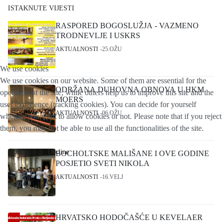
ISTAKNUTE VIJESTI
RASPORED BOGOSLUŽJA - VAZMENO
TRODNEVLJE I USKRS
AKTUALNOSTI
25.OŽU
We use cookies
We use cookies on our website. Some of them are essential for the
ODRŽANA DUHOVNA OBNOVA U HKM
operation of the site, while others help us to improve this site and the
MOERS
user experience (tracking cookies). You can decide for yourself
AKTUALNOSTI
06.OŽU
whether you want to allow cookies or not. Please note that if you reject
them, you may not be able to use all the functionalities of the site.
Ok
Decline
BOCHOLTSKE MALIŠANE I OVE GODINE
POSJETIO SVETI NIKOLA
AKTUALNOSTI
16.VELJ
HRVATSKO HODOČAŠĆE U KEVELAER