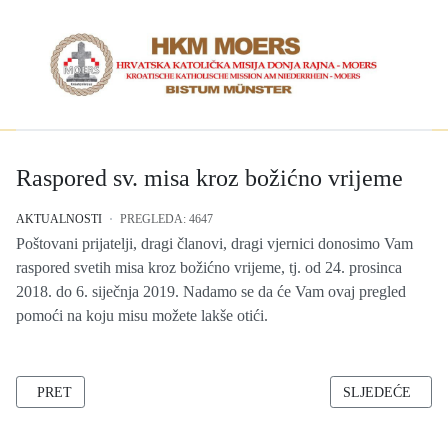
Raspored sv. misa kroz božićno vrijeme
AKTUALNOSTI
PREGLEDA: 4647
Poštovani prijatelji, dragi članovi, dragi vjernici donosimo Vam
raspored svetih misa kroz božićno vrijeme, tj. od 24. prosinca
2018. do 6. siječnja 2019. Nadamo se da će Vam ovaj pregled
pomoći na koju misu možete lakše otići.
PRETHODNI ČLANAK: BOŽIĆNA I NOVOGODIŠNJA ČESTITKA
SLJEDEĆI ČLAN
PRET
SLJEDEĆE