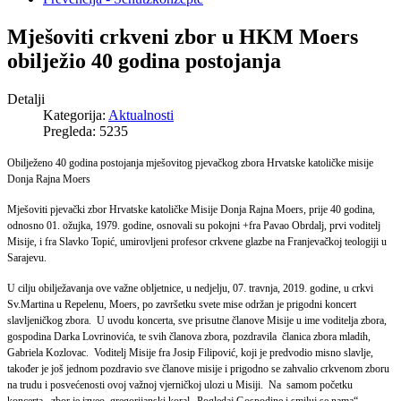
Mješoviti crkveni zbor u HKM Moers
obilježio 40 godina postojanja
Detalji
Kategorija:
Aktualnosti
Pregleda: 5235
Obilježeno 40 godina postojanja mješovitog pjevačkog zbora
Hrvatske katoličke misije
Donja Rajna Moers
Mješoviti pjevački zbor Hrvatske katoličke Misije Donja Rajna Moers, prije 40 godina,
odnosno 01. ožujka, 1979. godine, osnovali su pokojni +fra Pavao Obrdalj, prvi voditelj
Misije, i fra Slavko Topić, umirovljeni profesor crkvene glazbe na Franjevačkoj teologiji u
Sarajevu.
U cilju obilježavanja ove važne obljetnice, u nedjelju, 07. travnja, 2019. godine, u crkvi
Sv.Martina u Repelenu, Moers, po završetku svete mise održan je prigodni koncert
slavljeničkog zbora.
U uvodu koncerta, sve prisutne članove Misije u ime voditelja zbora,
gospodina Darka Lovrinovića, te svih članova zbora, pozdravila članica zbora mladih,
Gabriela Kozlovac. Voditelj Misije
fra Josip Filipović, koji je predvodio misno slavlje,
također je još jednom pozdravio sve članove misije i prigodno se zahvalio crkvenom zboru
na trudu i posvećenosti ovoj važnoj vjerničkoj ulozi u Misiji.
Na samom početku
koncerta, zbor je izveo gregorijanski koral „Pogledaj Gospodine i smiluj se nama“,