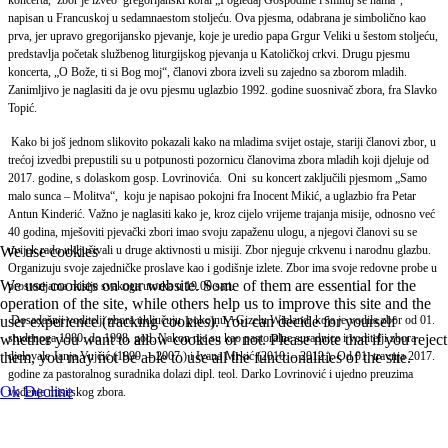
napisan u Francuskoj u sedamnaestom stoljeću. Ova pjesma, odabrana je simbolično kao
prva, jer upravo gregorijansko pjevanje, koje je uredio papa Grgur Veliki u šestom stoljeću,
predstavlja početak službenog liturgijskog pjevanja u Katoličkoj crkvi.
Drugu pjesmu
koncerta, „O Bože, ti si Bog moj“, članovi zbora izveli su zajedno sa zborom mladih.
Zanimljivo je naglasiti da je ovu pjesmu uglazbio 1992. godine suosnivač zbora, fra Slavko
Topić.
Kako bi još jednom slikovito pokazali kako na mladima svijet ostaje, stariji članovi zbor, u
trećoj izvedbi prepustili su u potpunosti pozornicu članovima zbora mladih koji djeluje od
2017. godine, s dolaskom gosp. Lovrinovića. Oni su koncert zaključili pjesmom „Samo
malo sunca – Molitva“, koju je napisao pokojni fra Inocent Mikić, a uglazbio fra Petar
Antun Kinderić.
Važno je naglasiti kako je, kroz cijelo vrijeme trajanja misije, odnosno već
40 godina, mješoviti pjevački zbori imao svoju zapaženu ulogu, a njegovi članovi su se
We use cookies
uvijek rado uključivali u druge aktivnosti u misiji. Zbor njeguje crkvenu i narodnu glazbu.
Organizuju svoje zajedničke proslave kao i godišnje izlete. Zbor ima svoje redovne probe u
We use cookies on our website. Some of them are essential for the
prostorijama misije svakoga utorka u 19.00 sati.
operation of the site, while others help us to improve this site and the
user experience (tracking cookies). You can decide for yourself
Dosadašnji voditelji zbora uključuju pokojnu +Gizelu Wieland, koja je vodila zbor od 01.
whether you want to allow cookies or not. Please note that if you reject
studenoga 1980. do 1998. god. Nakon nje su kao pastoralne suradnice i voditelji zbora
them, you may not be able to use all the functionalities of the site.
djelovale Janja Vujčić (1999. – 2007.) i Ivana Mrkić (2010. – 2012.). Od 01. travnja 2017.
godine za pastoralnog suradnika dolazi dipl. teol. Darko Lovrinović i ujedno preuzima
Ok
Decline
vođenje misijskog zbora.