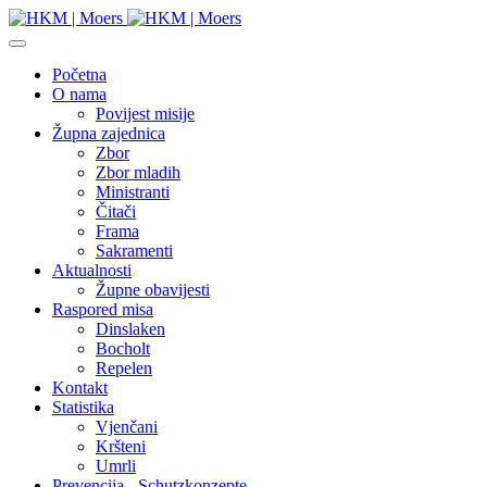
Početna
O nama
Povijest misije
Župna zajednica
Zbor
Zbor mladih
Ministranti
Čitači
Frama
Sakramenti
Aktualnosti
Župne obavijesti
Raspored misa
Dinslaken
Bocholt
Repelen
Kontakt
Statistika
Vjenčani
Kršteni
Umrli
Prevencija - Schutzkonzepte