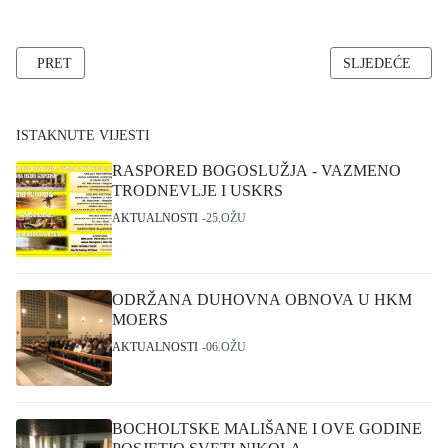
PRETHODNI ČLANAK: KONAČNO SVETA MISA U BOCHOLTU
SLJEDEĆI ČLA
PRET
SLJEDEĆE
ISTAKNUTE VIJESTI
RASPORED BOGOSLUŽJA - VAZMENO
TRODNEVLJE I USKRS
AKTUALNOSTI
25.OŽU
ODRŽANA DUHOVNA OBNOVA U HKM
MOERS
AKTUALNOSTI
06.OŽU
BOCHOLTSKE MALIŠANE I OVE GODINE