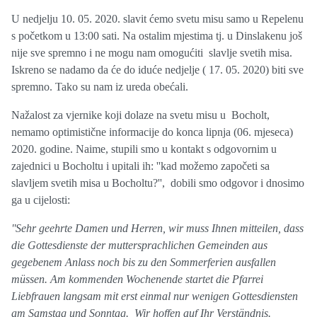
U nedjelju 10. 05. 2020. slavit ćemo svetu misu samo u Repelenu
s početkom u 13:00 sati. Na ostalim mjestima tj. u Dinslakenu još
nije sve spremno i ne mogu nam omogućiti slavlje svetih misa.
Iskreno se nadamo da će do iduće nedjelje ( 17. 05. 2020) biti sve
spremno. Tako su nam iz ureda obećali.
Nažalost za vjernike koji dolaze na svetu misu u Bocholt,
nemamo optimistične informacije do konca lipnja (06. mjeseca)
2020. godine. Naime, stupili smo u kontakt s odgovornim u
zajednici u Bocholtu i upitali ih: ''kad možemo započeti sa
slavljem svetih misa u Bocholtu?'', dobili smo odgovor i dnosimo
ga u cijelosti:
''Sehr geehrte Damen und Herren, wir muss Ihnen mitteilen, dass
die Gottesdienste der muttersprachlichen Gemeinden aus
gegebenem Anlass noch bis zu den Sommerferien ausfallen
müssen. Am kommenden Wochenende startet die Pfarrei
Liebfrauen langsam mit erst einmal nur wenigen Gottesdiensten
am Samstag und Sonntag. Wir hoffen auf Ihr Verständnis.