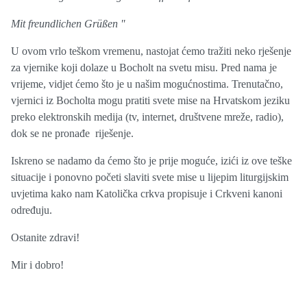
Mit freundlichen Grüßen
''
U ovom vrlo teškom vremenu, nastojat ćemo tražiti neko rješenje
za vjernike koji dolaze u Bocholt na svetu misu. Pred nama je
vrijeme, vidjet ćemo što je u našim mogućnostima. Trenutačno,
vjernici iz Bocholta mogu pratiti svete mise na Hrvatskom jeziku
preko elektronskih medija (tv, internet, društvene mreže, radio),
dok se ne pronađe riješenje.
Iskreno se nadamo da ćemo što je prije moguće, izići iz ove teške
situacije i ponovno početi slaviti svete mise u lijepim liturgijskim
uvjetima kako nam Katolička crkva propisuje i Crkveni kanoni
određuju.
Ostanite zdravi!
Mir i dobro!