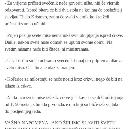
- Za vrijeme pričesti svećenik neće govoriti ništa, niti će vjernik
odgovarati. Ispred oltara će biti dva stola na kojima će poslužitelj
stavljati Tijelo Kristovo, zatim će svaki vjernik koji se želi
pričestiti sam to učiniti.
- Prije i poslije svete mise nema nikakvih okupljanja ispred crkve.
Dakle, nakon svete mise odmah se uputiti svome domu. Na
svetim misama neće biti čitača, ni ministranata.
- U sakristiju smije ući samo svećenik i onaj tko priprema oltar za
svetu misu. Ostalima je ulaz zabranjen.
- Košarice za milostinju se neće nositi kroz crkvu, nego će biti na
izlazu iz crkve.
- Na koncu svete mise izlaz iz crkve je takav da se drži odstojanja
od 1, 50 metar, s tim da prvo izlaze oni koji su bliže izlaza, tako
do posljednjeg reda.
VAŽNA NAPOMENA: AKO ŽELIMO SLAVITI SVETU