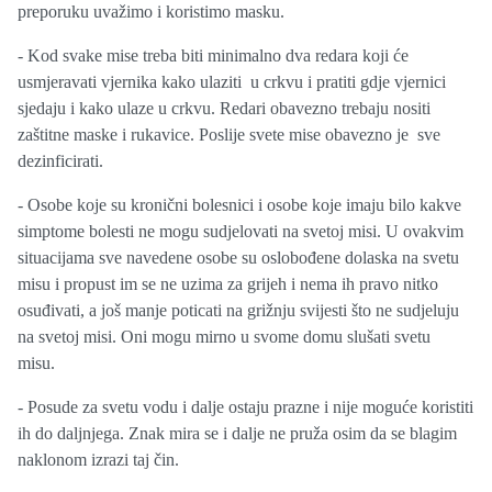
preporuku uvažimo i koristimo masku.
- Kod svake mise treba biti minimalno dva redara koji će
usmjeravati vjernika kako ulaziti u crkvu i pratiti gdje vjernici
sjedaju i kako ulaze u crkvu. Redari obavezno trebaju nositi
zaštitne maske i rukavice. Poslije svete mise obavezno je sve
dezinficirati.
- Osobe koje su kronični bolesnici i osobe koje imaju bilo kakve
simptome bolesti ne mogu sudjelovati na svetoj misi. U ovakvim
situacijama sve navedene osobe su oslobođene dolaska na svetu
misu i propust im se ne uzima za grijeh i nema ih pravo nitko
osuđivati, a još manje poticati na grižnju svijesti što ne sudjeluju
na svetoj misi. Oni mogu mirno u svome domu slušati svetu
misu.
- Posude za svetu vodu i dalje ostaju prazne i nije moguće koristiti
ih do daljnjega. Znak mira se i dalje ne pruža osim da se blagim
naklonom izrazi taj čin.