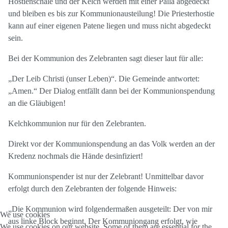
Hostienschale und der Kelch werden mit einer Palla abgedeckt
und bleiben es bis zur Kommunionausteilung! Die Priesterhostie
kann auf einer eigenen Patene liegen und muss nicht abgedeckt
sein.
Bei der Kommunion des Zelebranten sagt dieser laut für alle:
„Der Leib Christi (unser Leben)“. Die Gemeinde antwortet:
„Amen.“ Der Dialog entfällt dann bei der Kommunionspendung
an die Gläubigen!
Kelchkommunion nur für den Zelebranten.
Direkt vor der Kommunionspendung an das Volk werden an der
Kredenz nochmals die Hände desinfiziert!
Kommunionspender ist nur der Zelebrant! Unmittelbar davor
erfolgt durch den Zelebranten der folgende Hinweis:
„Die Kommunion wird folgendermaßen ausgeteilt: Der von mir
We use cookies
aus linke Block beginnt. Der Kommuniongang erfolgt, wie
We use cookies on our website. Some of them are essential for the