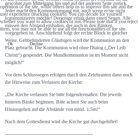
gewohnt zum Mittelgang hin und auf der anderen Seite zurück.
operation of the site, while others help us to improve this site and the
Jeder macht den Kommuniongang mit, auch wenn er/sie nicht
user experience (tracking cookies). You can decide for yourself
kommunizieren möchte! Derjenige erhält dann einen Segen. Alle
whether you want to allow cookies or not. Please note that if you reject
müssen den Abstand einhalten, der auch in den Bänken
them, you may not be able to use all the functionalities of the site.
vorgegeben ist. Anschließend folgt der rechte Block in gleicher
Weise. Gehbehinderten Gläubigen wird die Kommunion an den
Ok
Decline
Platz gebracht. Die Kommunion wird ohne Dialog („Der Leib
Christi“) gespendet. Die Mundkommunion ist im Moment nicht
möglich!“
Vor dem Schlusssegen erfolgen durch den Zelebranten dann noch
die Hinweise zum Verlassen der Kirche:
„Die Kirche verlassen Sie bitte folgendermaßen: Die jeweils
hinteren Bänke beginnen. Bitte achten Sie auch beim
Hinausgehen auf die Abstände von mind. 1,5m!“
Nach dem Gottesdienst wird die Kirche gut durchgelüftet!
---------------------------------------------------------