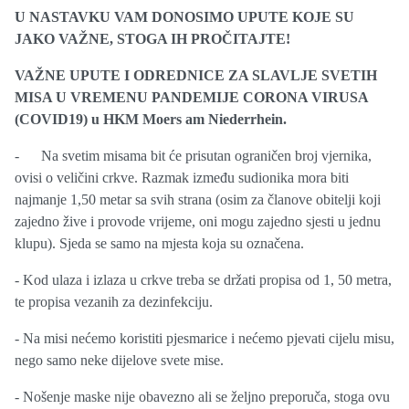
U NASTAVKU VAM DONOSIMO UPUTE KOJE SU
JAKO VAŽNE, STOGA IH PROČITAJTE!
VAŽNE UPUTE I ODREDNICE ZA SLAVLJE SVETIH
MISA U VREMENU PANDEMIJE CORONA VIRUSA
(COVID19) u HKM Moers am Niederrhein.
- Na svetim misama bit će prisutan ograničen broj vjernika,
ovisi o veličini crkve. Razmak između sudionika mora biti
najmanje 1,50 metar sa svih strana (osim za članove obitelji koji
zajedno žive i provode vrijeme, oni mogu zajedno sjesti u jednu
klupu). Sjeda se samo na mjesta koja su označena.
- Kod ulaza i izlaza u crkve treba se držati propisa od 1, 50 metra,
te propisa vezanih za dezinfekciju.
- Na misi nećemo koristiti pjesmarice i nećemo pjevati cijelu misu,
nego samo neke dijelove svete mise.
- Nošenje maske nije obavezno ali se željno preporuča, stoga ovu