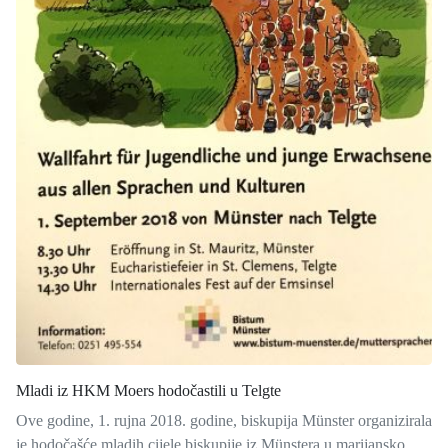
Mladi iz HKM Moers hodočastili u Telgte
Ove godine, 1. rujna 2018. godine, biskupija Münster organizirala
je hodočašće mladih cijele biskupije iz Münstera u marijansko