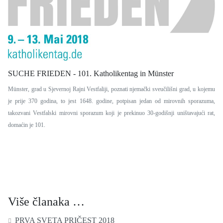
SUCHE FRIEDEN - 101. Katholikentag in Münster
Münster, grad u Sjevernoj Rajni Vestfaliji, poznati njemački sveučilišni grad, u kojemu
je prije 370 godina, to jest 1648. godine, potpisan jedan od mirovnih sporazuma,
takozvani Vestfalski mirovni sporazum koji je prekinuo 30-godišnji uništavajući rat,
domaćin je 101.
Više članaka …
PRVA SVETA PRIČEST 2018