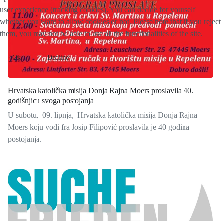
user experience (tracking cookies). You can decide for yourself
whether you want to allow cookies or not. Please note that if you reject
them, you may not be able to use all the functionalities of the site.
Ok
Decline
Hrvatska katolička misija Donja Rajna Moers proslavila 40.
godišnjicu svoga postojanja
U subotu, 09. lipnja, Hrvatska katolička misija Donja Rajna
Moers koju vodi fra Josip Filipović proslavila je 40 godina
postojanja.