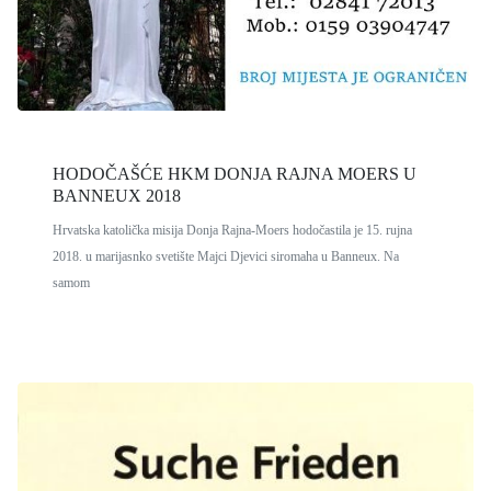
HODOČAŠĆE HKM DONJA RAJNA MOERS U
BANNEUX 2018
Hrvatska katolička misija Donja Rajna-Moers hodočastila je 15. rujna
2018. u marijasnko svetište Majci Djevici siromaha u Banneux. Na
samom